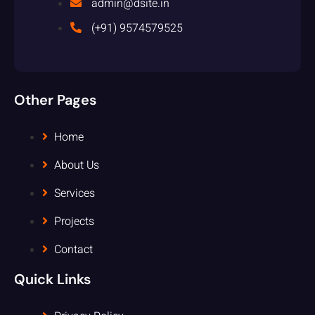
admin@dsite.in
(+91) 9574579525
Other Pages
Home
About Us
Services
Projects
Contact
Quick Links