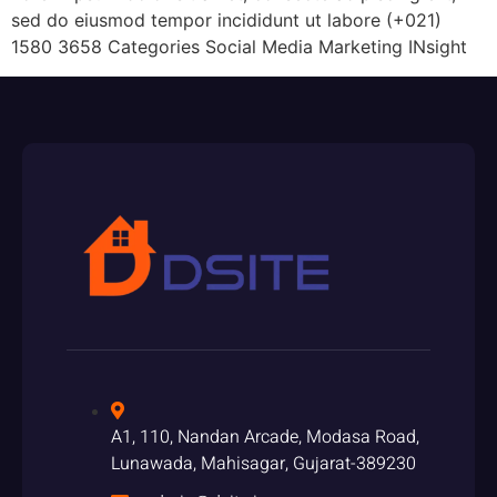
sed do eiusmod tempor incididunt ut labore (+021)
1580 3658 Categories Social Media Marketing INsight
A1, 110, Nandan Arcade, Modasa Road,
Lunawada, Mahisagar, Gujarat-389230