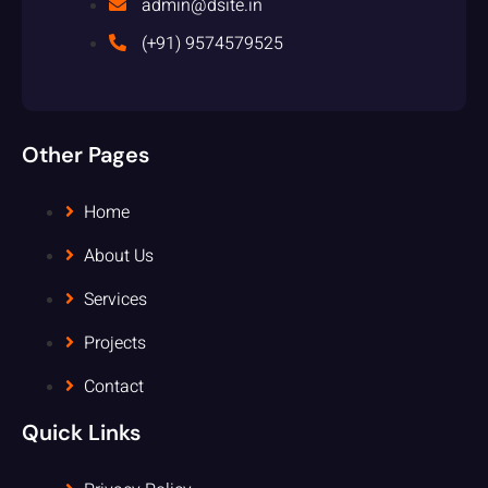
admin@dsite.in
(+91) 9574579525
Other Pages
Home
About Us
Services
Projects
Contact
Quick Links