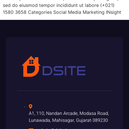
sed do eiusmod tempor incididunt ut labore (+021)
1580 3658 Categories Social Media Marketing INsight
A1, 110, Nandan Arcade, Modasa Road,
Lunawada, Mahisagar, Gujarat-389230